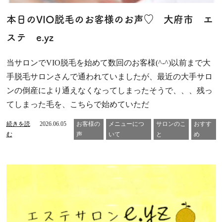
本日のVIO脱毛のお客様のお声♡ 大府市 エ
ステ e.yz
当サロンでVIO脱毛を始めて数回のお客様(^-^)以前まで大
手脱毛サロンさんで通われていましたが、最近の大手サロ
ンの倒産により通えなくなってしまったそうで、、、残っ
てしまった毛を、こちらで始めていただ
続きを読
2026.06.05
お客様の
メニューにつ
サロンのこ
おすす
む
声
いて
と
め