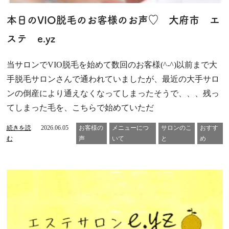
本日のVIO脱毛のお客様のお声♡ 大府市 エ
ステ e.yz
当サロンでVIO脱毛を始めて数回のお客様(^-^)以前まで大
手脱毛サロンさんで通われていましたが、最近の大手サロ
ンの倒産により通えなくなってしまったそうで、、、残っ
てしまった毛を、こちらで始めていただ
続きを読
2026.06.05
お客様の
メニューにつ
サロンのこ
おすす
む
声
いて
と
め